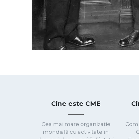
CITEȘTE MAI MULT
Știri
FOREN 2026 AT A GLANCE
13 iulie 2026
SECURE, SUSTAINABLE AND AFFORDABLE ENE
Mesajul FOREN 2026
30 iunie 2026
În continuarea unei tradiții de peste 30 de ani,
17 iunie 2026, o nouă ediție a Forumului Region
autorităților și industriei românești, peste […]