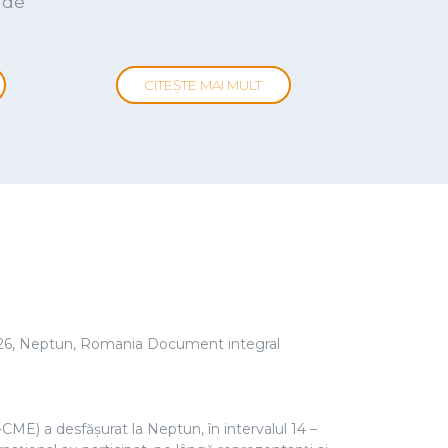
to join you at FOREN 2026. My sincere thanks to
to convene this distinguished gathering of
ciația Comitetul Naţional Român al Consiliului
ări europene privind gazele fluorurate (F-Gas).
dustrie, mediul academic și
13 martie 2026 de către Comitetul Național
Hotel Sinaia. Document integral