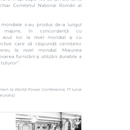
l
ME
Structura CNR-CME
ații
Membrii consiliului director
litate
al CNR-CME 2025-2028
 de