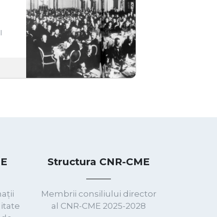
CITEȘTE MAI MULT
Neptun, Romania Document integral
CME) a desfășurat la Neptun, în intervalul 14 –
țional au participat, pe lângă reprezentanți ai