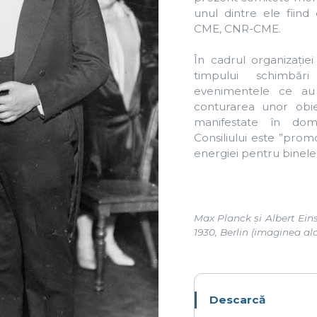
prezentarea istoriei
Consiliului Mondial a
Energiei
Citește mai mult
ne este CNR-CME
Ce face CNR-C
tetul Național Român al
CNR-CME oferă inform
onsiliului Mondial al
utile, variate și de actua
rgiei, unul din membrii
pentru toate formele
fondatori...
energie...