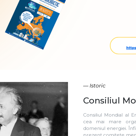
CME, CNR-CME.
În cadrul organizație
timpului schimbă
evenimentele ce au 
conturarea unor obie
manifestate în dom
Consiliului este ”promov
energiei pentru binele 
Max Planck și Albert Ein
1930, Berlin (imaginea al
Descarcă
Descarcă