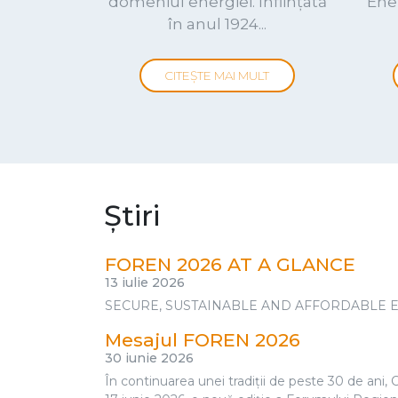
FOREN 2026: ADNAN AMIN’S 
14 iunie 2026
Excellencies, Distinguished Ministers, Industry
the Romanian National Committee of the World 
energy leaders from Romania, Central and East
EconiQ Day Romania
15 mai 2026
București a găzduit pe 5 mai 2026 evenimentul 
Mondial al Energiei (CNR-CME), un eveniment dedi
Evenimentul a reunit specialiști din domeniul ene
Tehnologiile emergente acceler
sectorul energetic s-au reunit 
13 martie 2026
Conferința „TEHNOLOGII NOI ÎN SISTEMUL ENER
Român al Consiliului Mondial al Energiei (CNR-