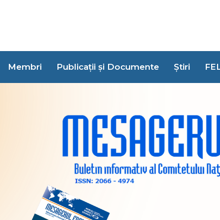
Membri
Publicații și Documente
Știri
FE
— Istoric
Consiliul Mo
Consiliul Mondial al 
cea mai mare organi
domeniul energiei. Înfi
prezent comitete memb
unul dintre ele fiind