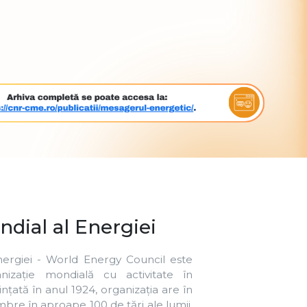
i mondiale s-au produs de-a lungul
ri majore, în concordanță cu
avut loc la nivel mondial și cu
ctive care să răspundă cerințelor
eniu la nivel mondial. Misiunea
area furnizării și utilizării durabile a
tuturor”.
stein la World Power Conference, 17 Iunie
aturata)