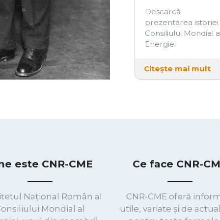
CITEȘTE MAI MULT
CITEȘTE MAI MULT
RGY FOR CENTRAL AND EASTERN EUROPE 14-17 June 2026, 
 Comitetul Național Român al Consiliului Mondial al Energiei (CNR-
al Central și Sud-Est European FOREN. La acest eveniment interna