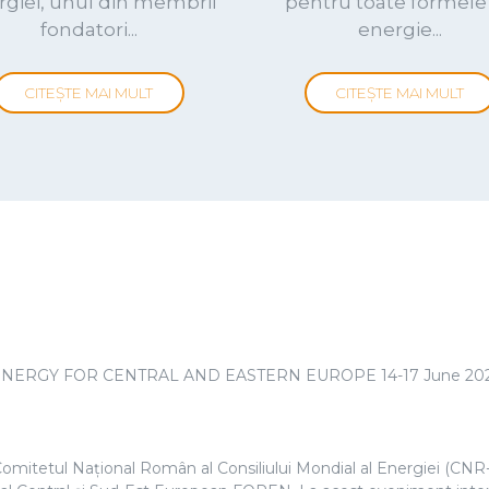
OPENING ADDRESS
 Leaders, Colleagues and Friends, Good morning. It’s a pleasure 
Energy Council, the conference organizers, and all who worked 
ern Europe, and beyond. […]
EconiQ Day Romania, organizat de Hitachi Energy alături de Aso
cat inovației, sustenabilității și conformării cu noile reglement
rgetic, parteneri și clienți pentru a explora […]
ează tranziția energetică: experți din in
la Sinaia
GETIC ÎN ETAPA DE TRANZIŢIE”, a fost organizată în ziua de 
CME), în parteneriat cu Siemens Energy România și a avut loc la 
TOATE ȘTIRILE