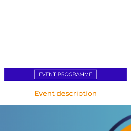
SIREN – THE ROMANIAN
ENERGY SYMPOSIUM
2021
6-8 SEPTEMBER
EVENT PROGRAMME
Event description