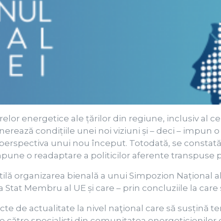
relor energetice ale țărilor din regiune, inclusiv a
erează condițiile unei noi viziuni și – deci – impun o
 perspectiva unui nou început. Totodată, se constată 
mpune o readaptare a politicilor aferente transpuse p
ilă organizarea bienală a unui Simpozion Național al 
at Membru al UE și care – prin concluziile la care se
e de actualitate la nivel naţional care să susțină 
ate de către specialiști din comunitatea energeticien