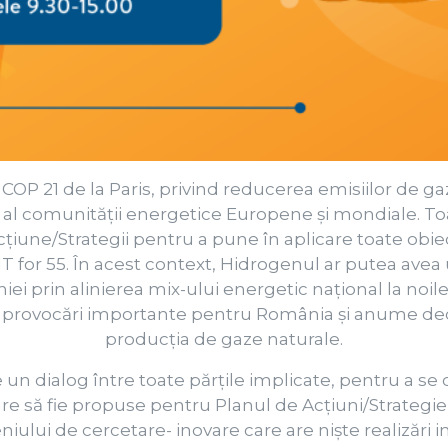
COP 21 de la Paris, privind reducerea emisiilor de g
 al comunității energetice Europene și mondiale. T
cțiune/Strategii pentru a pune în aplicare toate obi
T for 55. În acest context, Hidrogenul ar putea avea 
iei prin alinierea mix-ului energetic național la noi
provocări importante pentru România și anume decli
producția de gaze naturale.
e un dialog între toate părțile implicate, pentru a se
re să fie propuse pentru Planul de Acțiuni/Strategiei
ului de cercetare- inovare care are niște realizări