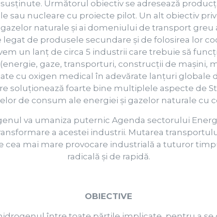
 susținute. Următorul obiectiv se adresează producți
 sau nucleare cu proiecte pilot. Un alt obiectiv prive
gazelor naturale și ai domeniului de transport greu a
e legat de produsele secundare și de folosirea lor coo
em un lanț de circa 5 industrii care trebuie să fun
(energie, gaze, transporturi, construcții de mașini, m
tate cu oxigen medical în adevărate lanțuri globale 
re soluționează foarte bine multiplele aspecte de St
elor de consum ale energiei și gazelor naturale cu cea
genul va umaniza puternic Agenda sectorului Energi
ransformare a acestei industrii. Mutarea transportul
e cea mai mare provocare industrială a tuturor timp
radicală și de rapidă.
OBIECTIVE
hidrogenul între toate părțile implicate, pentru a se