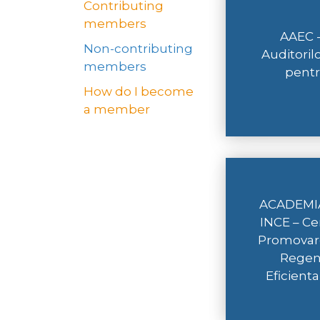
Contributing
members
AAEC -
Non-contributing
Auditoril
members
pentr
How do I become
a member
ACADEMI
INCE – Ce
Promovare
Regene
Eficient