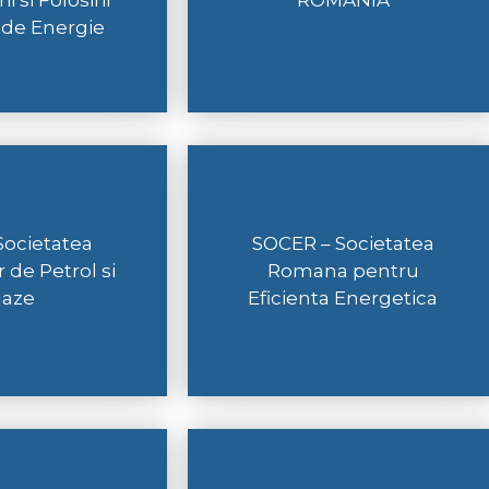
 si Folosirii
ROMANIA
 de Energie
Societatea
SOCER – Societatea
r de Petrol si
Romana pentru
Gaze
Eficienta Energetica