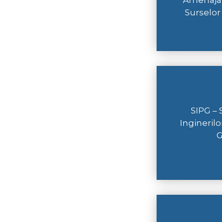
Amenajarii
Surselor
SIPG – 
Inginerilo