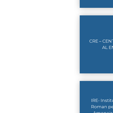
CRE – CE
AL E
IRE- Insti
Roman pe