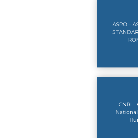
ASRO – A
STANDAR
RO
CNRI –
Nationa
Il