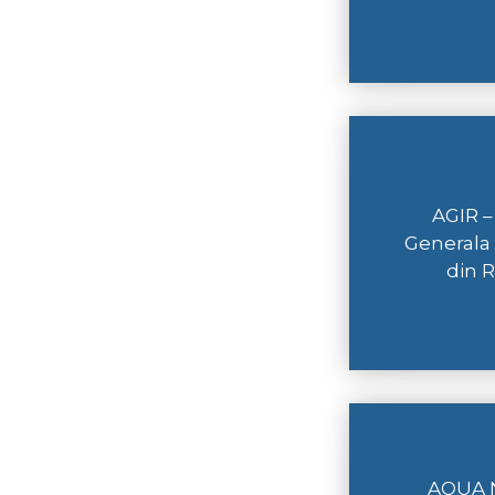
AGIR –
Generala 
din 
AQUA 