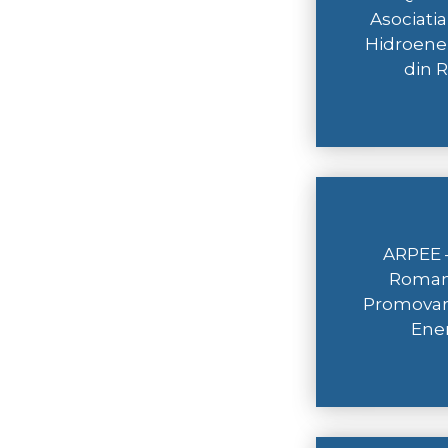
Asociatia
Hidroener
din 
ARPEE –
Roman
Promovare
Ene