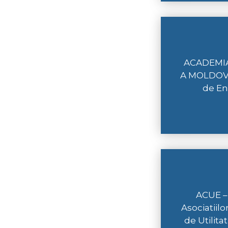
ACADEMIA
A MOLDOVEI
de En
ACUE –
Asociatiil
de Utilita