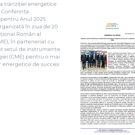
a tranziției energetice
 Conferința
pentru Anul 2025.
organizată în ziua de 20
țional Român al
ME), în parteneriat cu
at setul de instrumente
giei (CME) pentru o mai
lor energetice de succes.