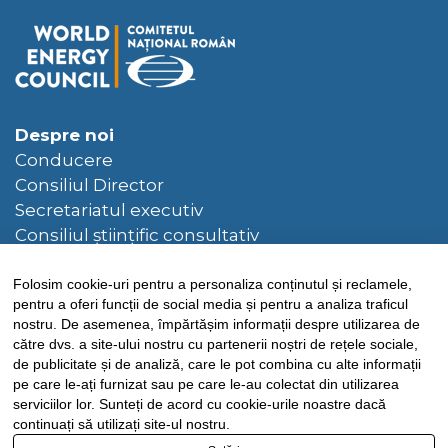
Despre noi
Conducere
Consiliul Director
Secretariatul executiv
Consiliul științific consultativ
Hotarâri ale Consiliului Director
Folosim cookie-uri pentru a personaliza conținutul și reclamele,
Bibliotecă
pentru a oferi funcții de social media și pentru a analiza traficul
Publicații CNR-CME
nostru. De asemenea, împărtășim informații despre utilizarea de
către dvs. a site-ului nostru cu partenerii noștri de rețele sociale,
Publicații CME
de publicitate și de analiză, care le pot combina cu alte informații
pe care le-ați furnizat sau pe care le-au colectat din utilizarea
Știri
serviciilor lor. Sunteți de acord cu cookie-urile noastre dacă
continuați să utilizați site-ul nostru.
FEL