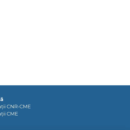
că
ații CNR-CME
ții CME