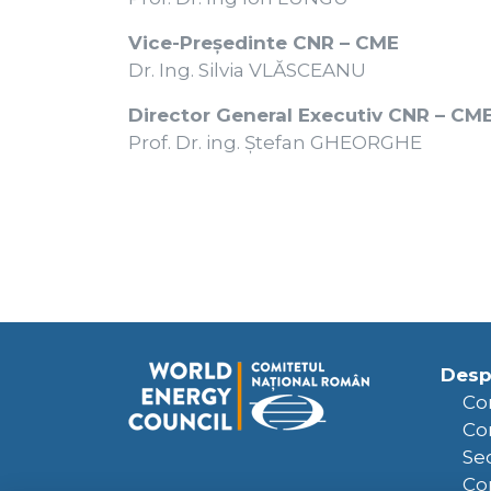
Vice-Președinte CNR – CME
Dr. Ing. Silvia VLĂSCEANU
Director General Executiv CNR – CM
Prof. Dr. ing. Ștefan GHEORGHE
Desp
Co
Con
Sec
Con