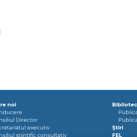
E
re noi
Bibliote
nducere
Public
siliul Director
Publica
retariatul executiv
Știri
siliul științific consultativ
FEL