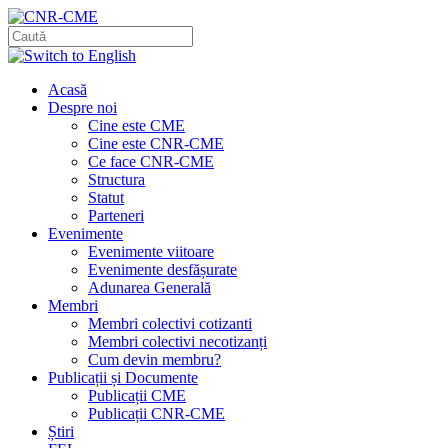
Acasă
Despre noi
Cine este CME
Cine este CNR-CME
Ce face CNR-CME
Structura
Statut
Parteneri
Evenimente
Evenimente viitoare
Evenimente desfășurate
Adunarea Generală
Membri
Membri colectivi cotizanti
Membri colectivi necotizanți
Cum devin membru?
Publicații și Documente
Publicații CME
Publicații CNR-CME
Știri