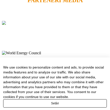
PARTENERI MEDIA
Despre noi
Conducere
We use cookies to personalize content and ads, to provide social
Consiliul Director
media features and to analyze our traffic. We also share
Secretariatul executiv
information about your use of our site with our social media,
Consiliul științific consultativ
advertising and analytics partners who may combine it with other
Hotarâri ale Consiliului Director
information that you have provided to them or that they have
Bibliotecă
collected from your use of their services. You consent to our
Publicații CNR-CME
Publicații CME
cookies if you continue to use our website.
Știri
Setări
FEL
Contact