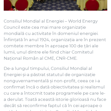
Consiliul Mondial al Energiei – World Energy
Council este cea mai mare organizație
mondială cu activitate în domeniul energiei.
Înființată în anul 1924, organizația are în prezent
comitete membre în aproape 100 de țări ale
lumii, unul dintre ele fiind chiar Comitetul
Național Român al CME, CNR-CME.
De-a lungul timpului, Consiliul Mondial al
Energiei și-a păstrat statutul de organizație
nonguvernamentală și non-profit, ceea ce i-a
confirmat încă o dată obiectivitatea și realismul
cu care a întocmit toate programele pe care le-
a derulat. Toată această istorie glorioasă nu face
decât să reconfirme faptul că în cei aproape o