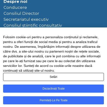
Despre noi
Conducere
Consiliul Director
Secretariatul executiv
Consiliul științific consultativ
Hotarâri ale Consiliului Director
Folosim cookie-uri pentru a personaliza conținutul și reclamele,
Bibliotecă
pentru a oferi funcții de social media și pentru a analiza traficul
Publicații CNR-CME
nostru. De asemenea, împărtășim informații despre utilizarea de
către dvs. a site-ului nostru cu partenerii noștri de rețele sociale,
Publicații CME
de publicitate și de analiză, care le pot combina cu alte informații
pe care le-ați furnizat sau pe care le-au colectat din utilizarea
Știri
serviciilor lor. Sunteți de acord cu cookie-urile noastre dacă
continuați să utilizați site-ul nostru.
FEL
Setări
Contact
Dezactivați Toate
© CNR-CME 2026
Politica de confidențialitate
- Politica de cookies
- Termeni și
Permiteți-Le Pe Toate
condiții