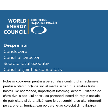
Despre noi
Conducere
Consiliul Director
Secretariatul executiv
Consiliul științific consultativ
Hotarâri ale Consiliului Director
Folosim cookie-uri pentru a personaliza conținutul și reclamele,
Bibliotecă
pentru a oferi funcții de social media și pentru a analiza traficul
Publicații CNR-CME
nostru. De asemenea, împărtășim informații despre utilizarea de
către dvs. a site-ului nostru cu partenerii noștri de rețele sociale,
Publicații CME
de publicitate și de analiză, care le pot combina cu alte informații
pe care le-ați furnizat sau pe care le-au colectat din utilizarea
Știri