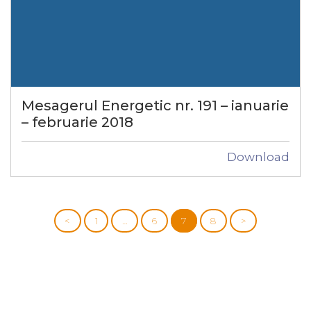
Mesagerul Energetic nr. 191 – ianuarie
– februarie 2018
Download
<
1
…
6
7
8
>