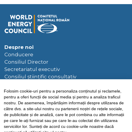
Despre noi
Conducere
Consiliul Director
Secretariatul executiv
Consiliul științific consultativ
Hotarâri ale Consiliului Director
Folosim cookie-uri pentru a personaliza conținutul și reclamele,
Bibliotecă
pentru a oferi funcții de social media și pentru a analiza traficul
Publicații CNR-CME
nostru. De asemenea, împărtășim informații despre utilizarea de
către dvs. a site-ului nostru cu partenerii noștri de rețele sociale,
Publicații CME
de publicitate și de analiză, care le pot combina cu alte informații
pe care le-ați furnizat sau pe care le-au colectat din utilizarea
Știri
serviciilor lor. Sunteți de acord cu cookie-urile noastre dacă