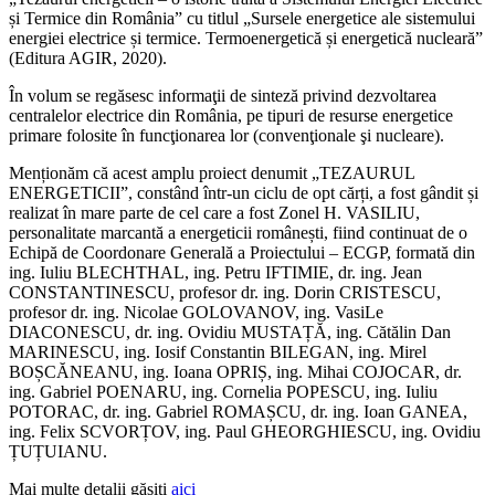
și Termice din România” cu titlul „Sursele energetice ale sistemului
energiei electrice și termice. Termoenergetică și energetică nucleară”
(Editura AGIR, 2020).
În volum se regăsesc informaţii de sinteză privind dezvoltarea
centralelor electrice din România, pe tipuri de resurse energetice
primare folosite în funcţionarea lor (convenţionale şi nucleare).
Menționăm că acest amplu proiect denumit „TEZAURUL
ENERGETICII”, constând într-un ciclu de opt cărți, a fost gândit și
realizat în mare parte de cel care a fost Zonel H. VASILIU,
personalitate marcantă a energeticii românești, fiind continuat de o
Echipă de Coordonare Generală a Proiectului – ECGP, formată din
ing. Iuliu BLECHTHAL, ing. Petru IFTIMIE, dr. ing. Jean
CONSTANTINESCU, profesor dr. ing. Dorin CRISTESCU,
profesor dr. ing. Nicolae GOLOVANOV, ing. VasiLe
DIACONESCU, dr. ing. Ovidiu MUSTAȚĂ, ing. Cătălin Dan
MARINESCU, ing. Iosif Constantin BILEGAN, ing. Mirel
BOȘCĂNEANU, ing. Ioana OPRIȘ, ing. Mihai COJOCAR, dr.
ing. Gabriel POENARU, ing. Cornelia POPESCU, ing. Iuliu
POTORAC, dr. ing. Gabriel ROMAȘCU, dr. ing. Ioan GANEA,
ing. Felix SCVORȚOV, ing. Paul GHEORGHIESCU, ing. Ovidiu
ȚUȚUIANU.
Mai multe detalii găsiți
aici