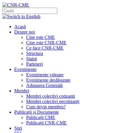
Acasă
Despre noi
Cine este CME
Cine este CNR-CME
Ce face CNR-CME
Structura
Statut
Parteneri
Evenimente
Evenimente viitoare
Evenimente desfășurate
Adunarea Generală
Membri
Membri colectivi cotizanti
Membri colectivi necotizanți
Cum devin membru?
Publicații și Documente
Publicații CME
Publicații CNR-CME
Știri