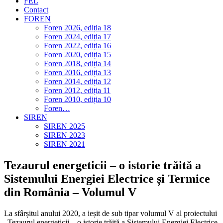
FEL
Contact
FOREN
Foren 2026, ediția 18
Foren 2024, ediția 17
Foren 2022, ediția 16
Foren 2020, ediția 15
Foren 2018, ediția 14
Foren 2016, ediția 13
Foren 2014, ediția 12
Foren 2012, ediția 11
Foren 2010, ediția 10
Foren…
SIREN
SIREN 2025
SIREN 2023
SIREN 2021
Tezaurul energeticii – o istorie trăită a
Sistemului Energiei Electrice și Termice
din România – Volumul V
La sfârșitul anului 2020, a ieșit de sub tipar volumul V al proiectului
„Tezaurul energeticii – o istorie trăită a Sistemului Energiei Electrice