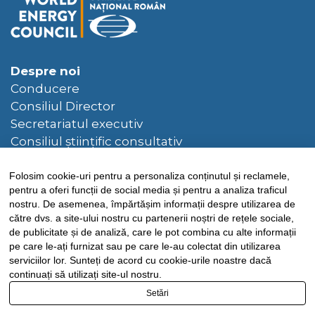
Despre noi
Conducere
Consiliul Director
Secretariatul executiv
Consiliul științific consultativ
Hotarâri ale Consiliului Director
Folosim cookie-uri pentru a personaliza conținutul și reclamele,
Bibliotecă
pentru a oferi funcții de social media și pentru a analiza traficul
Publicații CNR-CME
nostru. De asemenea, împărtășim informații despre utilizarea de
către dvs. a site-ului nostru cu partenerii noștri de rețele sociale,
Publicații CME
de publicitate și de analiză, care le pot combina cu alte informații
pe care le-ați furnizat sau pe care le-au colectat din utilizarea
Știri
serviciilor lor. Sunteți de acord cu cookie-urile noastre dacă
continuați să utilizați site-ul nostru.
FEL
Setări
Contact