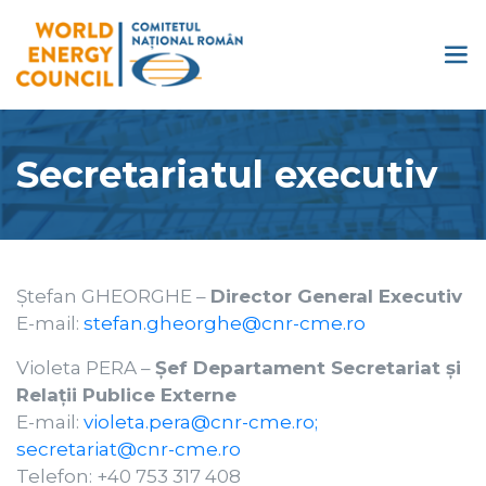
Secretariatul executiv
Ștefan GHEORGHE –
Director General Executiv
E-mail:
stefan.gheorghe@cnr-cme.ro
Violeta PERA –
Șef Departament Secretariat și
Relații Publice Externe
E-mail:
violeta.pera@cnr-cme.ro;
secretariat@cnr-cme.ro
Telefon: +40 753 317 408