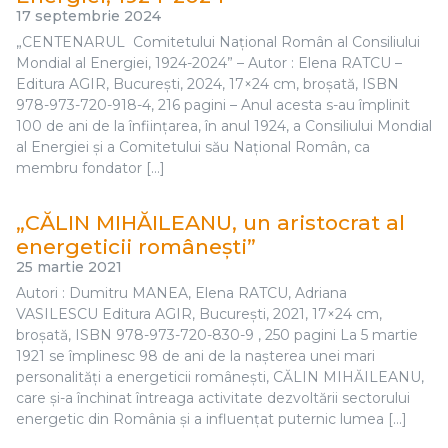
17 septembrie 2024
„CENTENARUL Comitetului Național Român al Consiliului
Mondial al Energiei, 1924-2024” – Autor : Elena RATCU –
Editura AGIR, București, 2024, 17×24 cm, broșată, ISBN
978-973-720-918-4, 216 pagini – Anul acesta s-au împlinit
100 de ani de la înființarea, în anul 1924, a Consiliului Mondial
al Energiei și a Comitetului său Național Român, ca
membru fondator […]
„CĂLIN MIHĂILEANU, un aristocrat al
energeticii românești”
25 martie 2021
Autori : Dumitru MANEA, Elena RATCU, Adriana
VASILESCU Editura AGIR, București, 2021, 17×24 cm,
broșată, ISBN 978-973-720-830-9 , 250 pagini La 5 martie
1921 se împlinesc 98 de ani de la nașterea unei mari
personalități a energeticii româneşti, CĂLIN MIHĂILEANU,
care și-a închinat întreaga activitate dezvoltării sectorului
energetic din România și a influențat puternic lumea […]