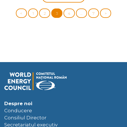
<
1
2
3
4
…
7
>
Despre noi
Conducere
Consiliul Director
Secretariatul executiv