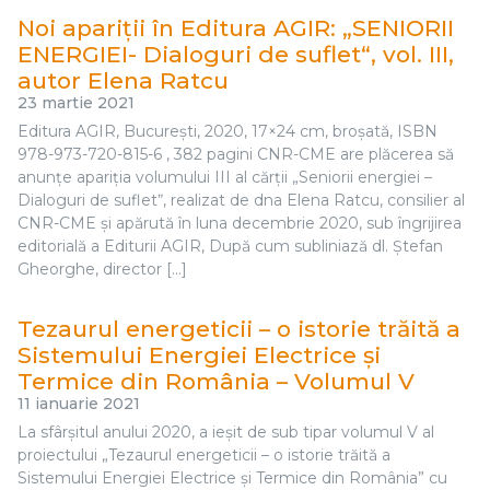
Noi apariții în Editura AGIR: „SENIORII
ENERGIEI- Dialoguri de suflet“, vol. III,
autor Elena Ratcu
23 martie 2021
Editura AGIR, București, 2020, 17×24 cm, broșată, ISBN
978-973-720-815-6 , 382 pagini CNR-CME are plăcerea să
anunțe apariția volumului III al cărții „Seniorii energiei –
Dialoguri de sufletˮ, realizat de dna Elena Ratcu, consilier al
CNR-CME și apărută în luna decembrie 2020, sub îngrijirea
editorială a Editurii AGIR, După cum subliniază dl. Ștefan
Gheorghe, director […]
Tezaurul energeticii – o istorie trăită a
Sistemului Energiei Electrice și
Termice din România – Volumul V
11 ianuarie 2021
La sfârșitul anului 2020, a ieșit de sub tipar volumul V al
proiectului „Tezaurul energeticii – o istorie trăită a
Sistemului Energiei Electrice și Termice din România” cu