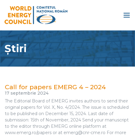
Știri
Call for papers EMERG 4 – 2024
17 septembrie 2024
The Editorial Board of EMERG invites authors to send their
original papers for Vol. X, No. 4/2024. The issue is scheduled
to be published on December 15, 2024. Last date of
submission: 15th of November, 2024 Send your manuscript
to the editor through EMERG online platform at
www.emerg.ro/papers or at emerg@cnr-cme.ro For more